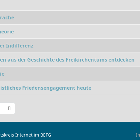
prache
heorie
er Indifferenz
ten aus der Geschichte des Freikirchentums entdecken
ie
hristliches Friedensengagement heute
tskreis Internet im BEFG
I