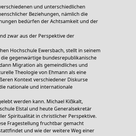
en verschiedenen und unterschiedlichen
 menschlicher Beziehungen, nämlich die
iehungen bedürfen der Achtsamkeit und der
nd zwar aus der Perspektive der
chen Hochschule Ewersbach, stellt in seinem
n, die gegenwärtige bundesrepublikanische
t dann Migration als gemeindliches und
turelle Theologie von Ehmann als eine
ößeren Kontext verschiedener Diskurse
die nationale und internationale
 gelebt werden kann. Michael Kiẞkalt,
schule Elstal und heute Generalsekretär
 Spiritualität in christlicher Perspektive.
 diese Fragestellung fruchtbar gemacht
stattfindet und wie der weitere Weg einer