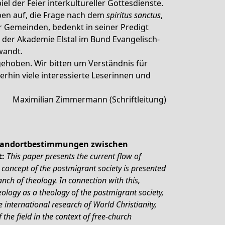
el der Feier interkultureller Gottesdienste.
 oben auf, die Frage nach dem
spiritus sanctus
,
r Gemeinden, bedenkt in seiner Predigt
 der Akademie Elstal im Bund Evangelisch-
wandt.
gehoben. Wir bitten um Verständnis für
hin viele interessierte Leserinnen und
Maximilian Zimmermann (Schriftleitung)
. Standortbestimmungen zwischen
t:
This paper presents the current flow of
 concept of the postmigrant society is presented
nch of theology. In connection with this,
eology as a theology of the postmigrant society,
 international research of World Christianity,
 the field in the context of free-church