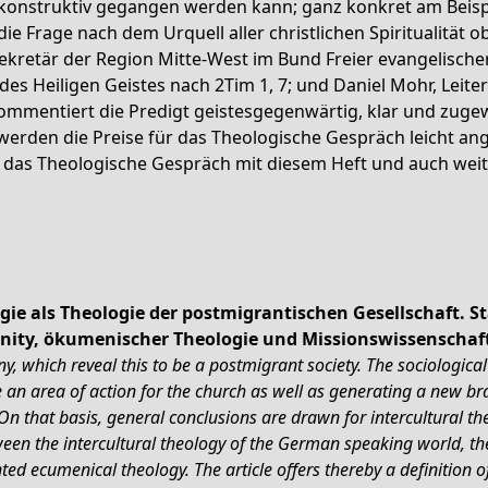
nd konstruktiv gegangen werden kann; ganz konkret am Beispi
die Frage nach dem Urquell aller christlichen Spiritualität
ekretär der Region Mitte-West im Bund Freier evangelische
 Heiligen Geistes nach 2Tim 1, 7; und Daniel Mohr, Leiter
kommentiert die Predigt geistesgegenwärtig, klar und zuge
werden die Preise für das Theologische Gespräch leicht an
das Theologische Gespräch mit diesem Heft und auch weiter
gie als Theologie der postmigrantischen Gesellschaft
ianity, ökumenischer Theologie und Missionswissenschaf
, which reveal this to be a postmigrant society. The sociological
an area of action for the church as well as generating a new bra
On that basis, general conclusions are drawn for intercultural th
ween the intercultural theology of the German speaking world, the
ed ecumenical theology. The article offers thereby a definition of