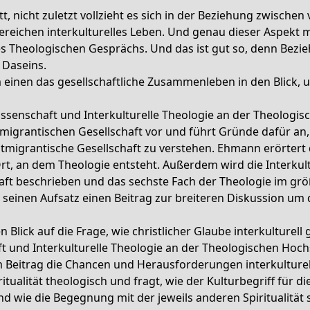
tt, nicht zuletzt vollzieht es sich in der Beziehung zwisch
 Bereichen interkulturelles Leben. Und genau dieser Aspekt
ses Theologischen Gesprächs. Und das ist gut so, denn Bez
 Daseins.
inen das gesellschaftliche Zusammenleben in den Blick, u
ssenschaft und Interkulturelle Theologie an der Theologis
migrantischen Gesellschaft vor und führt Gründe dafür a
postmigrantische Gesellschaft zu verstehen. Ehmann erörter
Ort, an dem Theologie entsteht. Außerdem wird die Interkul
aft beschrieben und das sechste Fach der Theologie im gr
h seinen Aufsatz einen Beitrag zur breiteren Diskussion um 
 Blick auf die Frage, wie christlicher Glaube interkulturell
t und Interkulturelle Theologie an der Theologischen Hoch
 Beitrag die Chancen und Herausforderungen interkultureller
iritualität theologisch und fragt, wie der Kulturbegriff für
d wie die Begegnung mit der jeweils anderen Spiritualität 