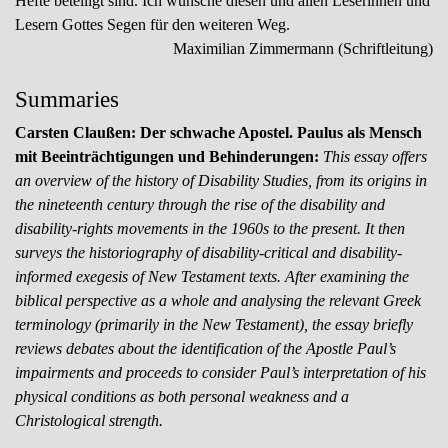
Hefte beteiligt sind. Ich wünsche diesen und allen Leserinnen und
Lesern Gottes Segen für den weiteren Weg.
Maximilian Zimmermann (Schriftleitung)
Summaries
Carsten Claußen
:
Der schwache Apostel. Paulus als Mensch
mit Beeinträchtigungen und Behinderungen
:
This essay offers
an overview of the history of Disability Studies, from its origins in
the nineteenth century through the rise of the disability and
disability-rights movements in the 1960s to the present. It then
surveys the historiography of disability-critical and disability-
informed exegesis of New Testament texts. After examining the
biblical perspective as a whole and analysing the relevant Greek
terminology (primarily in the New Testament), the essay briefly
reviews debates about the identification of the Apostle Paul’s
impairments and proceeds to consider Paul’s interpretation of his
physical conditions as both personal weakness and a
Christological strength.